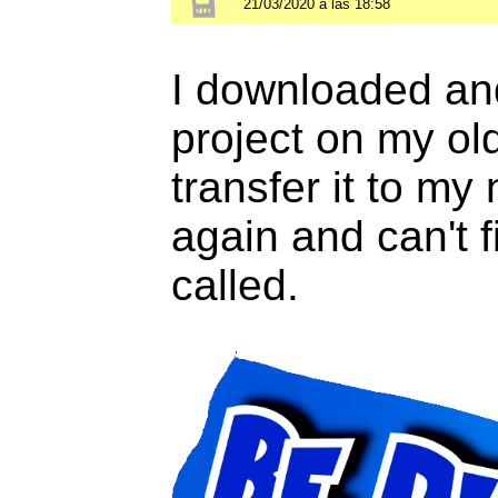
21/03/2020 a las 18:58
I downloaded and
project on my ol
transfer it to my
again and can't 
called.