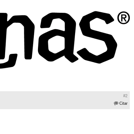
#2
Citar