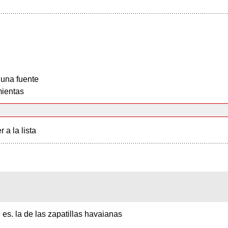
 una fuente
ientas
r a la lista
s. la de las zapatillas havaianas