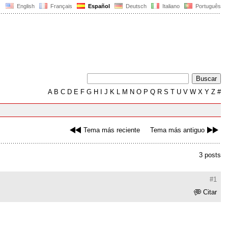
English
Français
Español
Deutsch
Italiano
Português
A
B
C
D
E
F
G
H
I
J
K
L
M
N
O
P
Q
R
S
T
U
V
W
X
Y
Z
#
Tema más reciente
Tema más antiguo
3 posts
#1
Citar