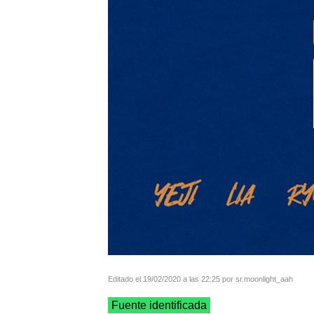
Editado el 19/02/2020 a las 22:25 por sr.moonlight_aah
Fuente identificada