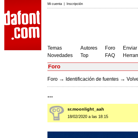
Mi cuenta
|
Inscripción
Temas
Autores
Foro
Enviar
Novedades
Top
FAQ
Herram
Foro
→
→
Foro
Identificación de fuentes
Volve
...
sr.moonlight_aah
18/02/2020 a las 18:15