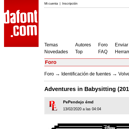
Mi cuenta
|
Inscripción
Temas
Autores
Foro
Enviar
Novedades
Top
FAQ
Herram
Foro
→
→
Foro
Identificación de fuentes
Volve
Adventures in Babysitting (20
PePendejo émd
13/02/2020 a las 04:04