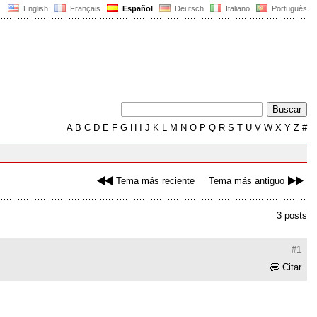
English
Français
Español
Deutsch
Italiano
Português
A
B
C
D
E
F
G
H
I
J
K
L
M
N
O
P
Q
R
S
T
U
V
W
X
Y
Z
#
Tema más reciente
Tema más antiguo
3 posts
#1
Citar