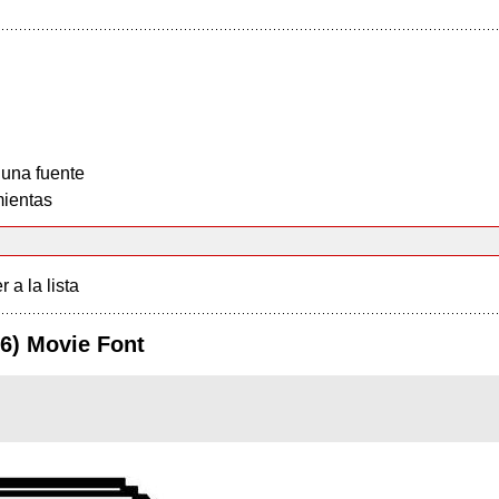
 una fuente
ientas
r a la lista
16) Movie Font