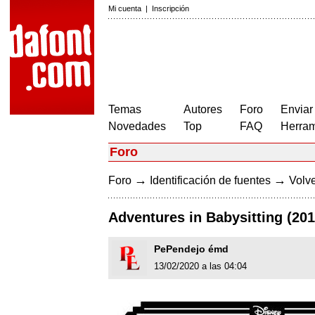
Mi cuenta
|
Inscripción
Temas
Autores
Foro
Enviar
Novedades
Top
FAQ
Herram
Foro
→
→
Foro
Identificación de fuentes
Volve
Adventures in Babysitting (20
PePendejo émd
13/02/2020 a las 04:04