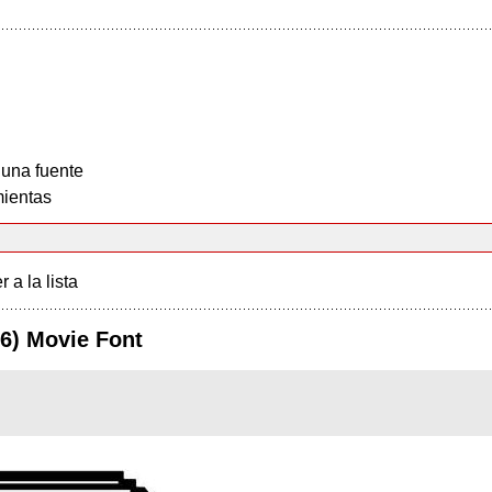
 una fuente
ientas
r a la lista
16) Movie Font