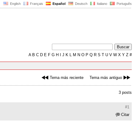
English
Français
Español
Deutsch
Italiano
Português
A
B
C
D
E
F
G
H
I
J
K
L
M
N
O
P
Q
R
S
T
U
V
W
X
Y
Z
#
Tema más reciente
Tema más antiguo
3 posts
#1
Citar