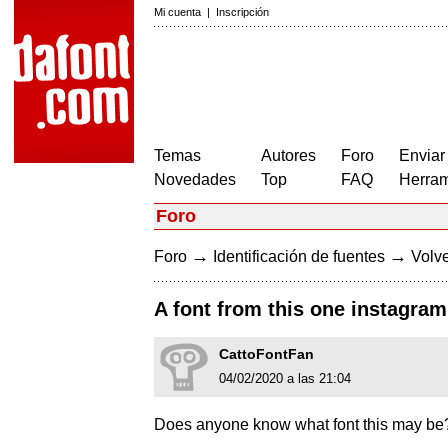
Mi cuenta
|
Inscripción
Temas
Autores
Foro
Enviar
Novedades
Top
FAQ
Herram
Foro
→
→
Foro
Identificación de fuentes
Volve
A font from this one instagra
CattoFontFan
04/02/2020 a las 21:04
Does anyone know what font this may b