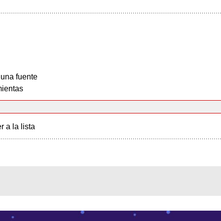
 una fuente
ientas
r a la lista