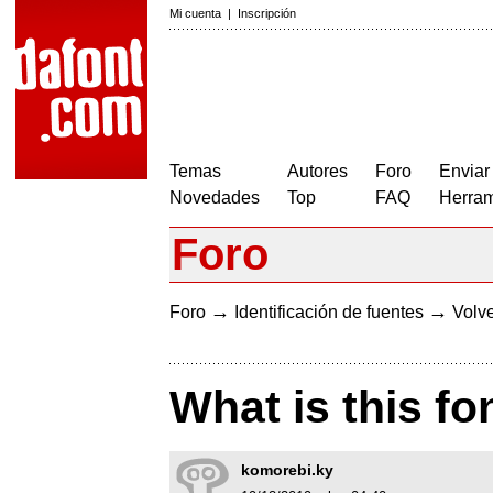
Mi cuenta
|
Inscripción
Temas
Autores
Foro
Enviar
Novedades
Top
FAQ
Herram
Foro
→
→
Foro
Identificación de fuentes
Volve
What is this fo
komorebi.ky