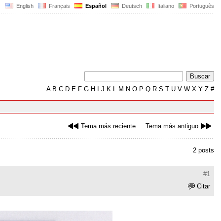
English
Français
Español
Deutsch
Italiano
Português
A
B
C
D
E
F
G
H
I
J
K
L
M
N
O
P
Q
R
S
T
U
V
W
X
Y
Z
#
Tema más reciente
Tema más antiguo
2 posts
#1
Citar