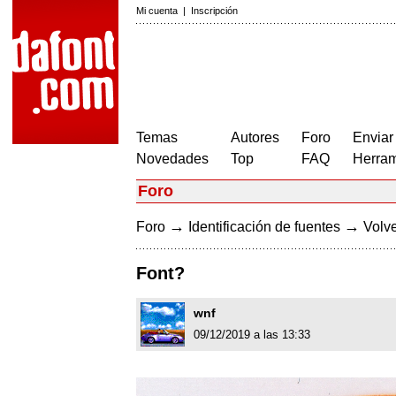
Mi cuenta
|
Inscripción
Temas
Autores
Foro
Enviar
Novedades
Top
FAQ
Herram
Foro
→
→
Foro
Identificación de fuentes
Volve
Font?
wnf
09/12/2019 a las 13:33