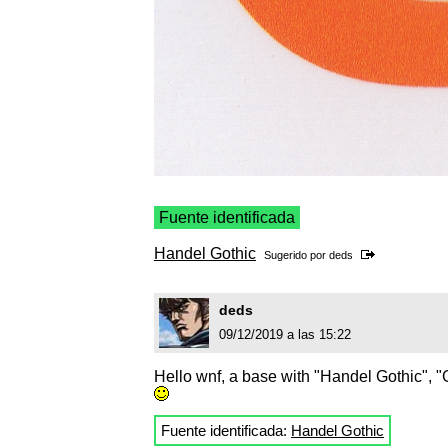
Fuente identificada
Handel Gothic
Sugerido por
deds
deds
09/12/2019 a las 15:22
Hello wnf, a base with "Handel Gothic", "G
Fuente identificada:
Handel Gothic