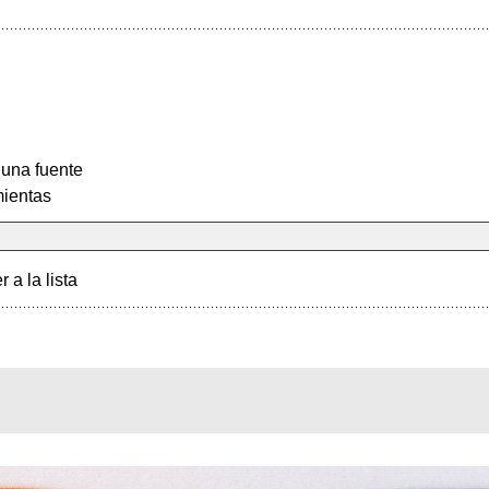
 una fuente
ientas
r a la lista