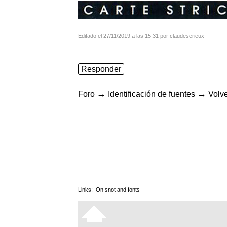
Editado el 27/11/2019 a las 15:31 por claudeserieux
Responder
→
→
Foro
Identificación de fuentes
Volve
Links:
On snot and fonts