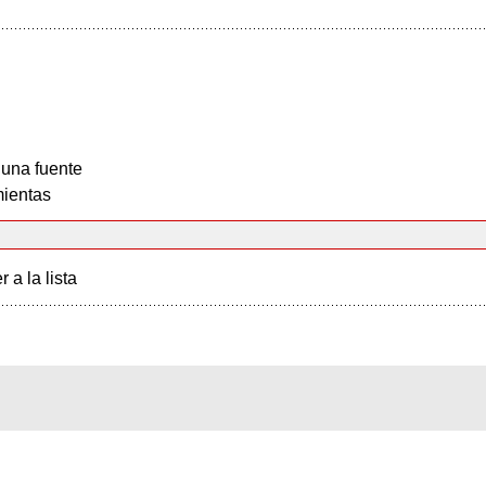
 una fuente
ientas
r a la lista