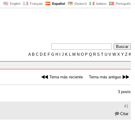
English
Français
Español
Deutsch
Italiano
Português
A
B
C
D
E
F
G
H
I
J
K
L
M
N
O
P
Q
R
S
T
U
V
W
X
Y
Z
#
Tema más reciente
Tema más antiguo
3 posts
#1
Citar