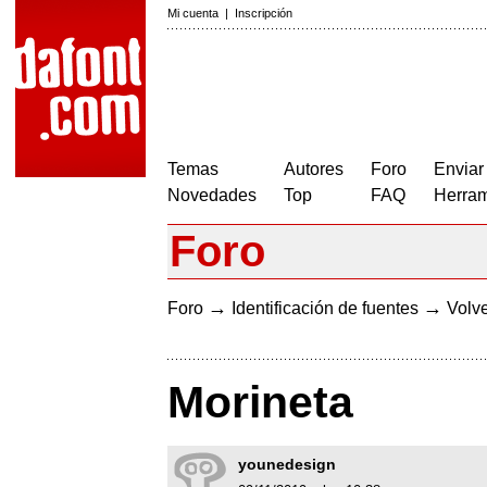
Mi cuenta
|
Inscripción
Temas
Autores
Foro
Enviar
Novedades
Top
FAQ
Herram
Foro
→
→
Foro
Identificación de fuentes
Volve
Morineta
younedesign