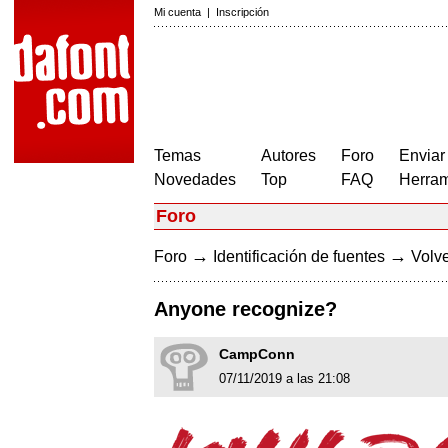
Mi cuenta
|
Inscripción
Temas
Autores
Foro
Enviar
Novedades
Top
FAQ
Herram
Foro
→
→
Foro
Identificación de fuentes
Volve
Anyone recognize?
CampConn
07/11/2019 a las 21:08