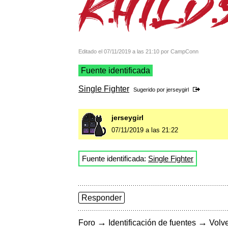
Editado el 07/11/2019 a las 21:10 por CampConn
Fuente identificada
Single Fighter
Sugerido por
jerseygirl
jerseygirl
07/11/2019 a las 21:22
Fuente identificada:
Single Fighter
Responder
→
→
Foro
Identificación de fuentes
Volve