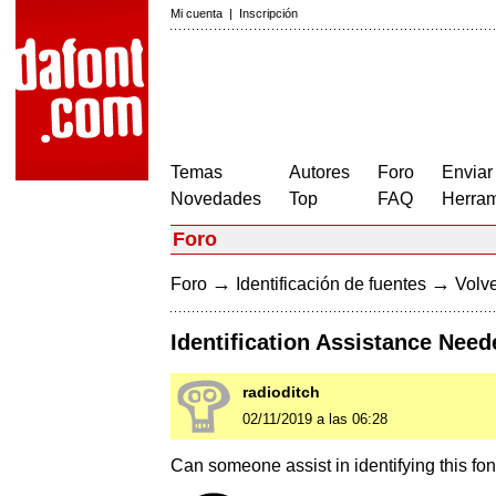
Mi cuenta
|
Inscripción
Temas
Autores
Foro
Enviar
Novedades
Top
FAQ
Herram
Foro
→
→
Foro
Identificación de fuentes
Volve
Identification Assistance Need
radioditch
02/11/2019 a las 06:28
Can someone assist in identifying this font