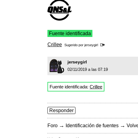
Fuente identificada
Crillee
Sugerido por
jerseygirl
jerseygirl
02/11/2019 a las 07:19
Fuente identificada:
Crillee
Responder
→
→
Foro
Identificación de fuentes
Volve