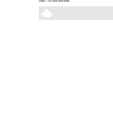
Links:
On snot and fonts