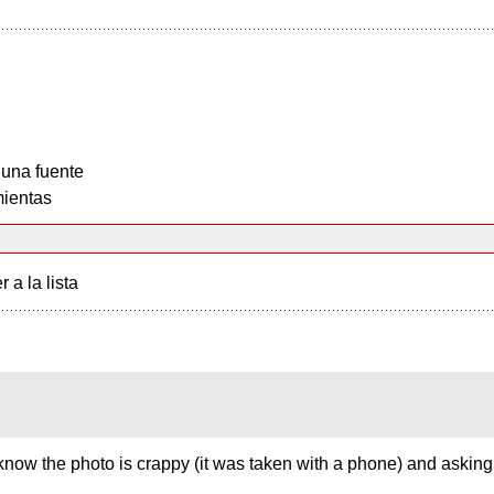
 una fuente
ientas
r a la lista
now the photo is crappy (it was taken with a phone) and asking for