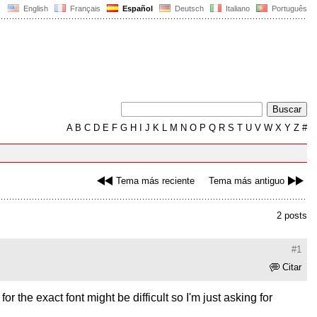
English
Français
Español
Deutsch
Italiano
Português
A
B
C
D
E
F
G
H
I
J
K
L
M
N
O
P
Q
R
S
T
U
V
W
X
Y
Z
#
Tema más reciente
Tema más antiguo
2 posts
#1
Citar
 the exact font might be difficult so I'm just asking for