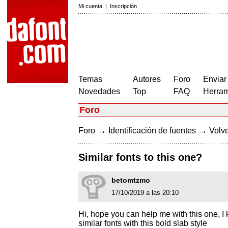
Mi cuenta
|
Inscripción
Temas
Autores
Foro
Enviar
Novedades
Top
FAQ
Herram
Foro
→
→
Foro
Identificación de fuentes
Volve
Similar fonts to this one?
betomtzmo
17/10/2019 a las 20:10
Hi, hope you can help me with this one, I k
similar fonts with this bold slab style