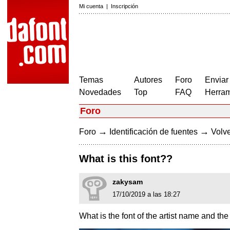
Mi cuenta
|
Inscripción
Temas
Autores
Foro
Enviar
Novedades
Top
FAQ
Herram
Foro
→
→
Foro
Identificación de fuentes
Volve
What is this font??
zakysam
17/10/2019 a las 18:27
What is the font of the artist name and the 