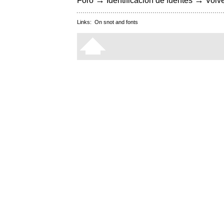
→
→
Foro
Identificación de fuentes
Volve
Links:
On snot and fonts