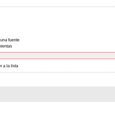
 una fuente
ientas
r a la lista