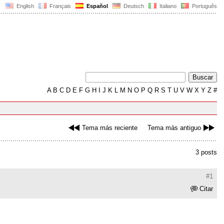
English
Français
Español
Deutsch
Italiano
Português
A
B
C
D
E
F
G
H
I
J
K
L
M
N
O
P
Q
R
S
T
U
V
W
X
Y
Z
#
Tema más reciente
Tema más antiguo
3 posts
#1
Citar