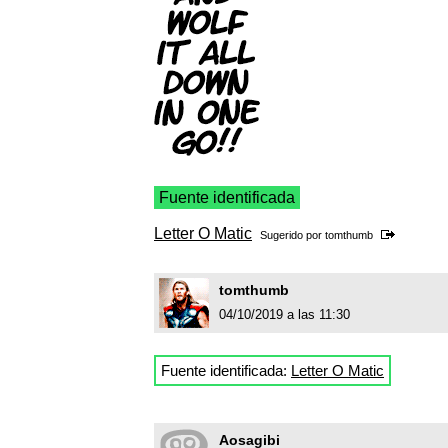
Fuente identificada
Letter O Matic
Sugerido por
tomthumb
tomthumb
04/10/2019 a las 11:30
Fuente identificada:
Letter O Matic
Aosagibi