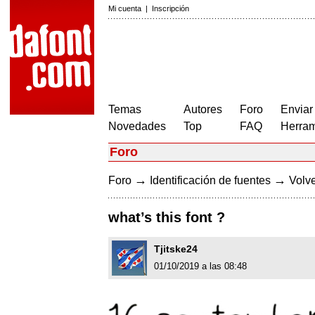
Mi cuenta
|
Inscripción
Temas
Autores
Foro
Enviar
Novedades
Top
FAQ
Herram
Foro
→
→
Foro
Identificación de fuentes
Volve
what’s this font ?
Tjitske24
01/10/2019 a las 08:48