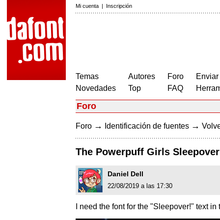
Mi cuenta
|
Inscripción
Temas
Autores
Foro
Enviar
Novedades
Top
FAQ
Herram
Foro
→
→
Foro
Identificación de fuentes
Volve
The Powerpuff Girls Sleepover
Daniel Dell
22/08/2019 a las 17:30
I need the font for the "Sleepover!" text in 