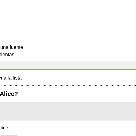
 una fuente
ientas
r a la lista
Alice?
lice