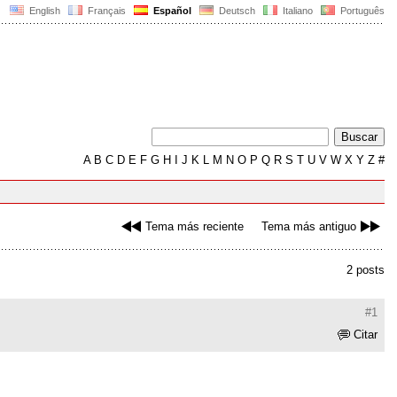
English
Français
Español
Deutsch
Italiano
Português
A
B
C
D
E
F
G
H
I
J
K
L
M
N
O
P
Q
R
S
T
U
V
W
X
Y
Z
#
Tema más reciente
Tema más antiguo
2 posts
#1
Citar