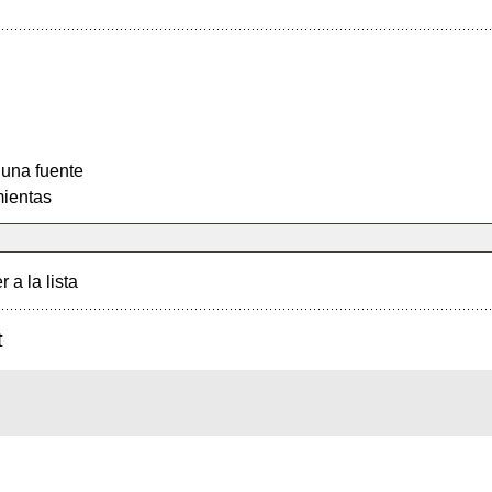
 una fuente
ientas
r a la lista
t