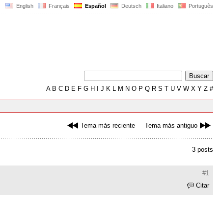
English
Français
Español
Deutsch
Italiano
Português
A
B
C
D
E
F
G
H
I
J
K
L
M
N
O
P
Q
R
S
T
U
V
W
X
Y
Z
#
Tema más reciente
Tema más antiguo
3 posts
#1
Citar