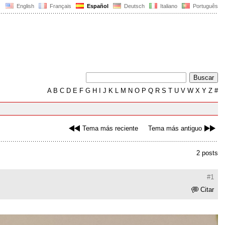
English
Français
Español
Deutsch
Italiano
Português
A
B
C
D
E
F
G
H
I
J
K
L
M
N
O
P
Q
R
S
T
U
V
W
X
Y
Z
#
Tema más reciente
Tema más antiguo
2 posts
#1
Citar