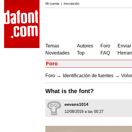
Mi cuenta
|
Inscripción
Temas
Autores
Foro
Enviar
Novedades
Top
FAQ
Herram
Foro
→
→
Foro
Identificación de fuentes
Volve
What is the font?
eevans1014
12/08/2019 a las 00:27