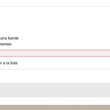
 una fuente
ientas
r a la lista