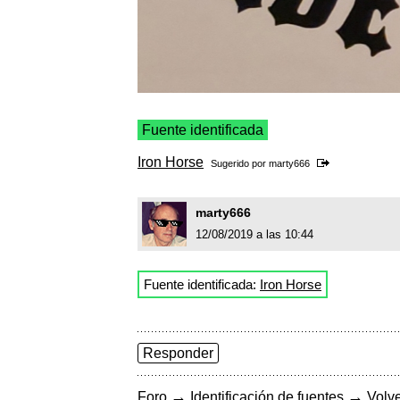
Fuente identificada
Iron Horse
Sugerido por
marty666
marty666
12/08/2019 a las 10:44
Fuente identificada:
Iron Horse
Responder
→
→
Foro
Identificación de fuentes
Volve