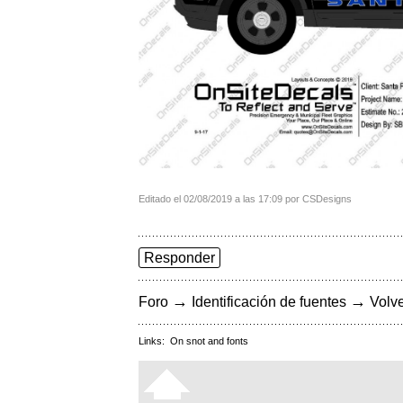
Editado el 02/08/2019 a las 17:09 por CSDesigns
Responder
→
→
Foro
Identificación de fuentes
Volve
Links:
On snot and fonts