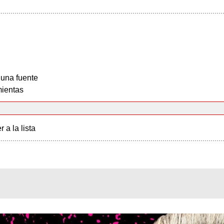
 una fuente
ientas
r a la lista