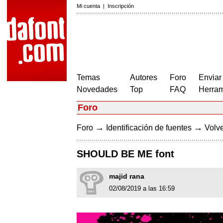
Mi cuenta
|
Inscripción
Temas
Autores
Foro
Enviar
Novedades
Top
FAQ
Herram
Foro
→
→
Foro
Identificación de fuentes
Volve
SHOULD BE ME font
majid rana
02/08/2019 a las 16:59