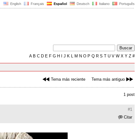
English
Français
Español
Deutsch
Italiano
Português
A
B
C
D
E
F
G
H
I
J
K
L
M
N
O
P
Q
R
S
T
U
V
W
X
Y
Z
#
Tema más reciente
Tema más antiguo
1 post
#1
Citar