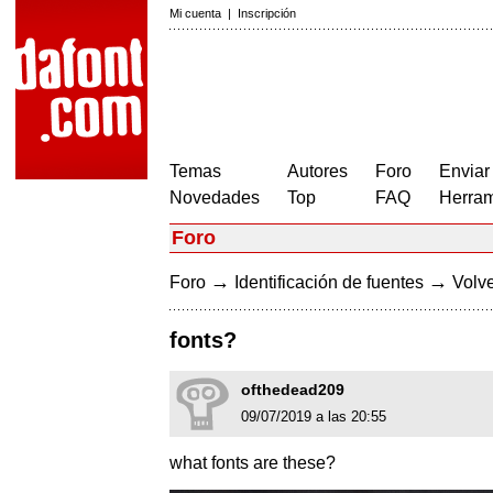
Mi cuenta
|
Inscripción
Temas
Autores
Foro
Enviar
Novedades
Top
FAQ
Herram
Foro
→
→
Foro
Identificación de fuentes
Volve
fonts?
ofthedead209
09/07/2019 a las 20:55
what fonts are these?