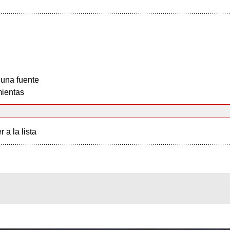
 una fuente
ientas
r a la lista