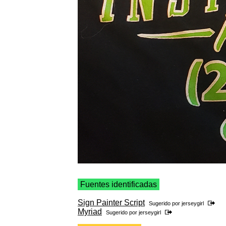
Fuentes identificadas
Sign Painter Script
Sugerido por
jerseygirl
Myriad
Sugerido por
jerseygirl