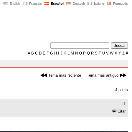
English
Français
Español
Deutsch
Italiano
Português
A
B
C
D
E
F
G
H
I
J
K
L
M
N
O
P
Q
R
S
T
U
V
W
X
Y
Z
#
Tema más reciente
Tema más antiguo
4 posts
#1
Citar