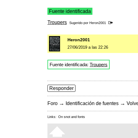
Fuente identificada
Troupers
Sugerido por
Heron2001
Heron2001
27/06/2019 a las 22:26
Fuente identificada:
Troupers
Responder
→
→
Foro
Identificación de fuentes
Volve
Links:
On snot and fonts