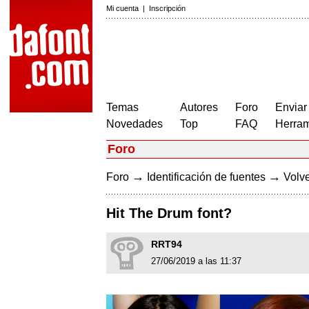
Mi cuenta
|
Inscripción
Temas
Autores
Foro
Enviar
Novedades
Top
FAQ
Herram
Foro
→
→
Foro
Identificación de fuentes
Volve
Hit The Drum font?
RRT94
27/06/2019 a las 11:37