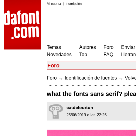
Mi cuenta
|
Inscripción
Temas
Autores
Foro
Enviar
Novedades
Top
FAQ
Herram
Foro
→
→
Foro
Identificación de fuentes
Volve
what the fonts sans serif? ple
catdelourton
25/06/2019 a las 22:25