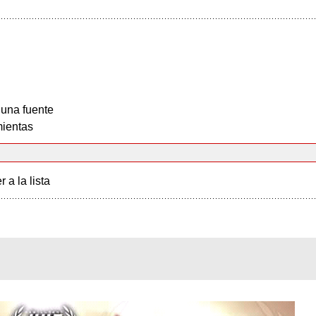
 una fuente
ientas
r a la lista