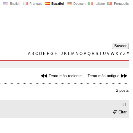
English
Français
Español
Deutsch
Italiano
Português
A
B
C
D
E
F
G
H
I
J
K
L
M
N
O
P
Q
R
S
T
U
V
W
X
Y
Z
#
Tema más reciente
Tema más antiguo
2 posts
#1
Citar