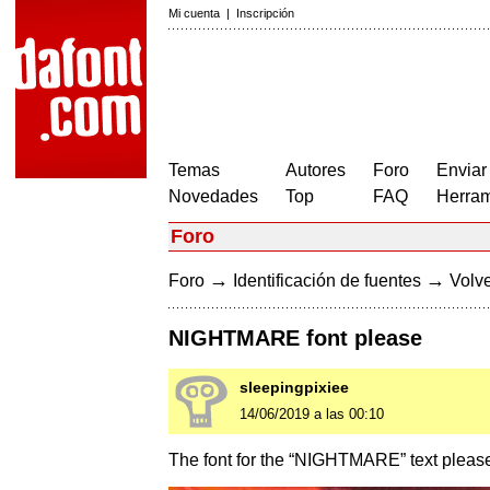
Mi cuenta
|
Inscripción
Temas
Autores
Foro
Enviar
Novedades
Top
FAQ
Herram
Foro
→
→
Foro
Identificación de fuentes
Volve
NIGHTMARE font please
sleepingpixiee
14/06/2019 a las 00:10
The font for the “NIGHTMARE” text pleas