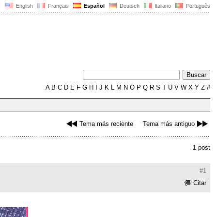
English
Français
Español
Deutsch
Italiano
Português
A
B
C
D
E
F
G
H
I
J
K
L
M
N
O
P
Q
R
S
T
U
V
W
X
Y
Z
#
Tema más reciente
Tema más antiguo
1 post
#1
Citar