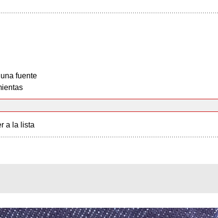
 una fuente
ientas
r a la lista