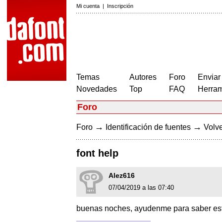
Mi cuenta
|
Inscripción
Temas
Autores
Foro
Enviar
Novedades
Top
FAQ
Herram
Foro
→
→
Foro
Identificación de fuentes
Volve
font help
Alez616
07/04/2019 a las 07:40
buenas noches, ayudenme para saber esta