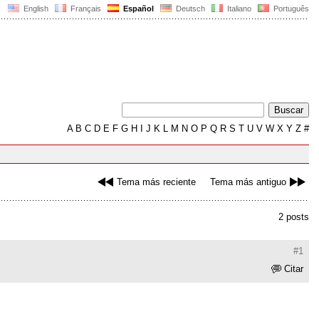
English
Français
Español
Deutsch
Italiano
Português
A
B
C
D
E
F
G
H
I
J
K
L
M
N
O
P
Q
R
S
T
U
V
W
X
Y
Z
#
Tema más reciente
Tema más antiguo
2 posts
#1
Citar