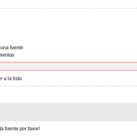
 una fuente
ientas
r a la lista
 fuente por favor!