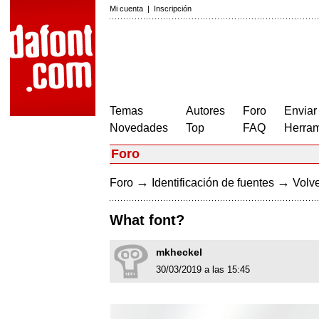
Mi cuenta
|
Inscripción
Temas
Autores
Foro
Enviar
Novedades
Top
FAQ
Herram
Foro
→
→
Foro
Identificación de fuentes
Volve
What font?
mkheckel
30/03/2019 a las 15:45