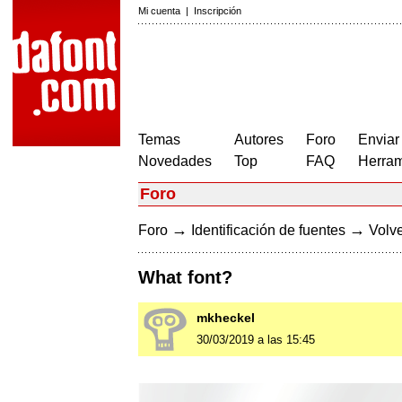
Mi cuenta
|
Inscripción
Temas
Autores
Foro
Enviar
Novedades
Top
FAQ
Herram
Foro
→
→
Foro
Identificación de fuentes
Volve
What font?
mkheckel
30/03/2019 a las 15:45