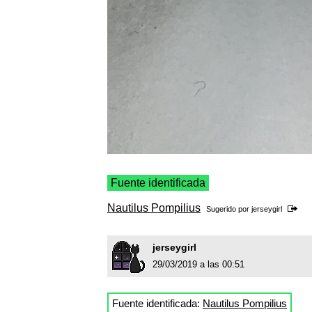
Fuente identificada
Nautilus Pompilius
Sugerido por
jerseygirl
jerseygirl
29/03/2019 a las 00:51
Fuente identificada:
Nautilus Pompilius