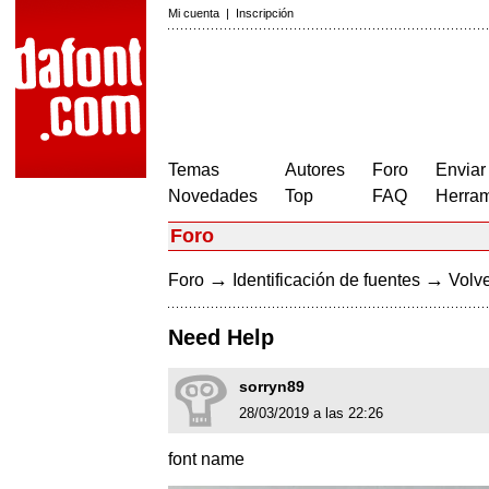
Mi cuenta
|
Inscripción
Temas
Autores
Foro
Enviar
Novedades
Top
FAQ
Herram
Foro
→
→
Foro
Identificación de fuentes
Volve
Need Help
sorryn89
28/03/2019 a las 22:26
font name