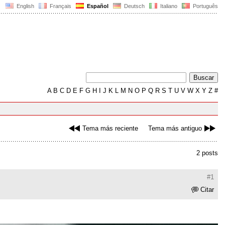
English
Français
Español
Deutsch
Italiano
Português
A
B
C
D
E
F
G
H
I
J
K
L
M
N
O
P
Q
R
S
T
U
V
W
X
Y
Z
#
Tema más reciente
Tema más antiguo
2 posts
#1
Citar