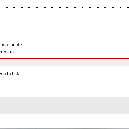
 una fuente
ientas
r a la lista