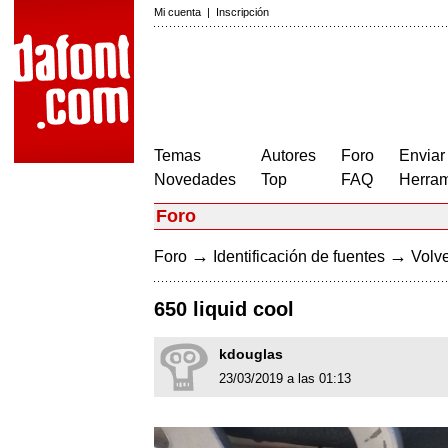
Mi cuenta
|
Inscripción
Temas
Autores
Foro
Enviar
Novedades
Top
FAQ
Herram
Foro
→
→
Foro
Identificación de fuentes
Volve
650 liquid cool
kdouglas
23/03/2019 a las 01:13