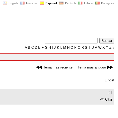
English
Français
Español
Deutsch
Italiano
Português
A
B
C
D
E
F
G
H
I
J
K
L
M
N
O
P
Q
R
S
T
U
V
W
X
Y
Z
#
Tema más reciente
Tema más antiguo
1 post
#1
Citar