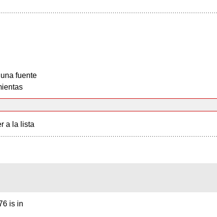
 una fuente
ientas
r a la lista
6 is in