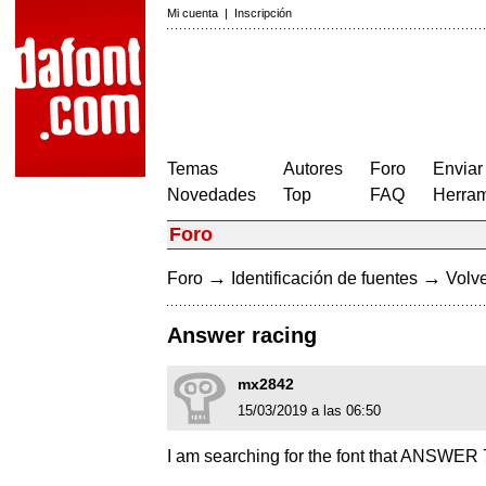
Mi cuenta
|
Inscripción
Temas
Autores
Foro
Enviar
Novedades
Top
FAQ
Herram
Foro
→
→
Foro
Identificación de fuentes
Volve
Answer racing
mx2842
15/03/2019 a las 06:50
I am searching for the font that ANSWER 7