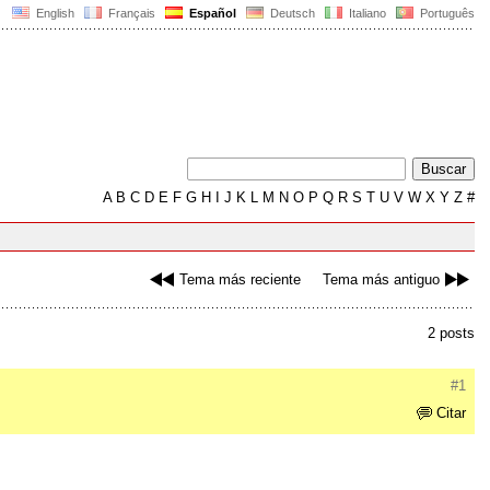
English
Français
Español
Deutsch
Italiano
Português
A
B
C
D
E
F
G
H
I
J
K
L
M
N
O
P
Q
R
S
T
U
V
W
X
Y
Z
#
Tema más reciente
Tema más antiguo
2 posts
#1
Citar