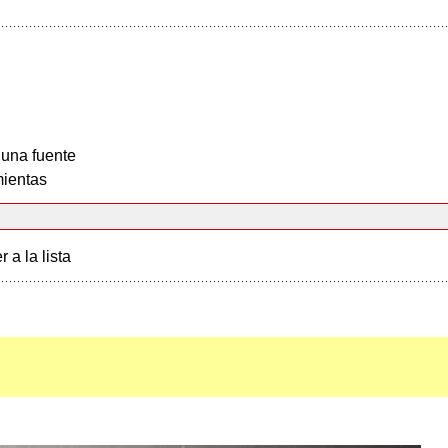
 una fuente
ientas
r a la lista