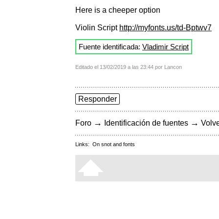
Here is a cheeper option
Violin Script
http://myfonts.us/td-Bptwv7
Fuente identificada:
Vladimir Script
Editado el 13/02/2019 a las 23:44 por Lancon
Responder
→
→
Foro
Identificación de fuentes
Volve
Links:
On snot and fonts