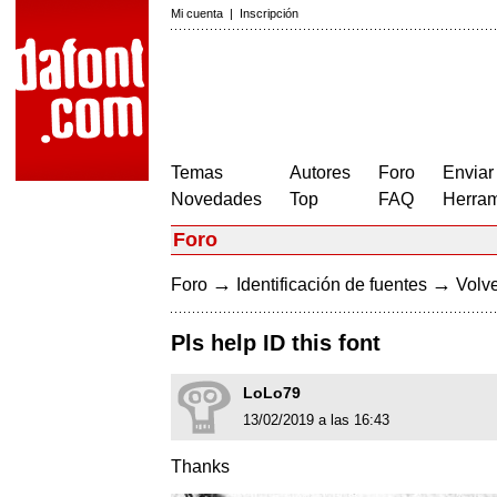
Mi cuenta
|
Inscripción
Temas
Autores
Foro
Enviar
Novedades
Top
FAQ
Herram
Foro
→
→
Foro
Identificación de fuentes
Volve
Pls help ID this font
LoLo79
13/02/2019 a las 16:43
Thanks