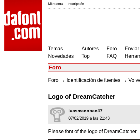
Mi cuenta
|
Inscripción
Temas
Autores
Foro
Enviar
Novedades
Top
FAQ
Herram
Foro
→
→
Foro
Identificación de fuentes
Volve
Logo of DreamCatcher
lucsmanoban47
07/02/2019 a las 21:43
Please font of the logo of DreamCatcher