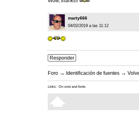
Wow, thanks!!
marty666
04/02/2019 a las 11:12
Responder
→
→
Foro
Identificación de fuentes
Volve
Links:
On snot and fonts