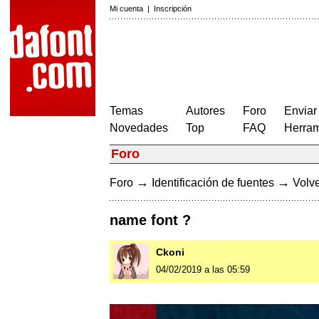
Mi cuenta
|
Inscripción
Temas
Autores
Foro
Enviar
Novedades
Top
FAQ
Herram
Foro
→
→
Foro
Identificación de fuentes
Volve
name font ?
Ckoni
04/02/2019 a las 05:59