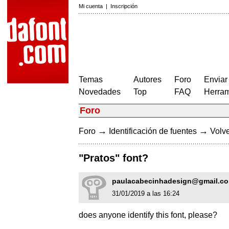
Mi cuenta
|
Inscripción
Temas
Autores
Foro
Enviar
Novedades
Top
FAQ
Herram
Foro
→
→
Foro
Identificación de fuentes
Volve
"Pratos" font?
paulacabecinhadesign@gmail.c
31/01/2019 a las 16:24
does anyone identify this font, please?