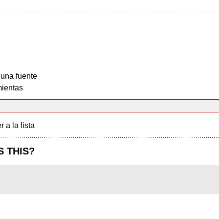
 una fuente
ientas
r a la lista
S THIS?