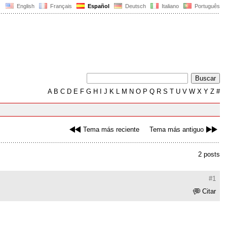
English
Français
Español
Deutsch
Italiano
Português
A
B
C
D
E
F
G
H
I
J
K
L
M
N
O
P
Q
R
S
T
U
V
W
X
Y
Z
#
Tema más reciente
Tema más antiguo
2 posts
#1
Citar