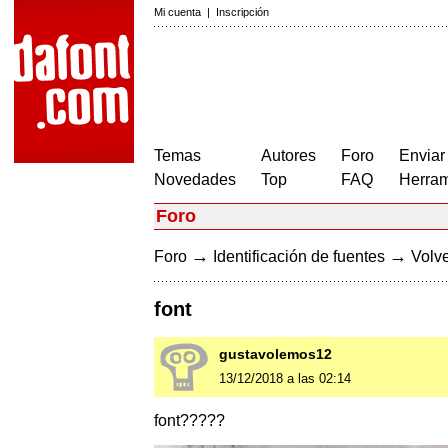
Mi cuenta
|
Inscripción
Temas
Autores
Foro
Enviar
Novedades
Top
FAQ
Herram
Foro
→
→
Foro
Identificación de fuentes
Volve
font
gustavolemos12
13/12/2018 a las 02:14
font?????