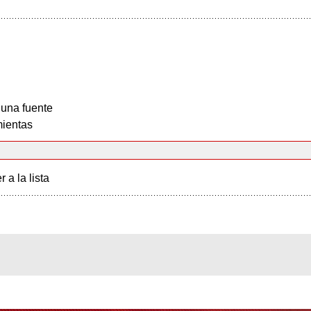
 una fuente
ientas
r a la lista