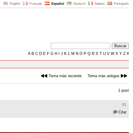
English
Français
Español
Deutsch
Italiano
Português
A
B
C
D
E
F
G
H
I
J
K
L
M
N
O
P
Q
R
S
T
U
V
W
X
Y
Z
#
Tema más reciente
Tema más antiguo
1 post
#1
Citar