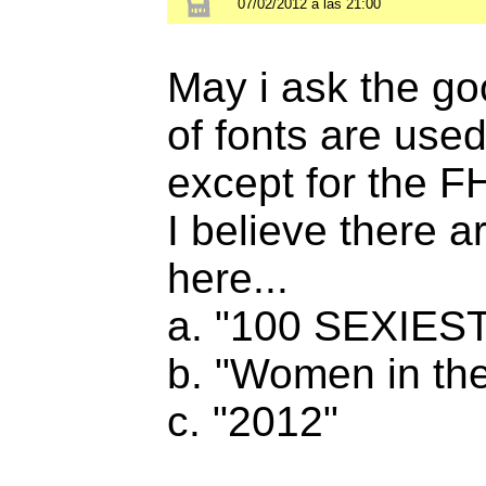
07/02/2012 a las 21:00
May i ask the go
of fonts are used
except for the F
I believe there ar
here...
a. "100 SEXIES
b. "Women in the
c. "2012"