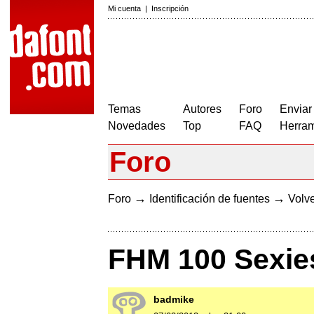
Mi cuenta
|
Inscripción
Temas
Autores
Foro
Enviar
Novedades
Top
FAQ
Herram
Foro
→
→
Foro
Identificación de fuentes
Volve
FHM 100 Sexie
badmike