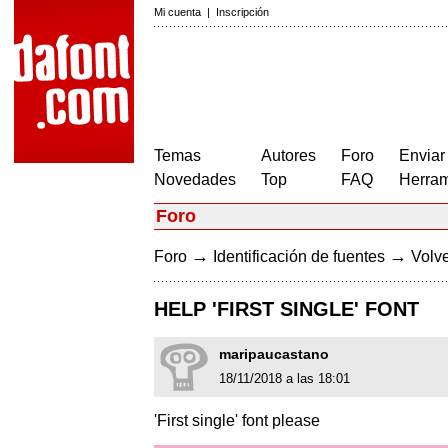
Mi cuenta
|
Inscripción
Temas
Autores
Foro
Enviar
Novedades
Top
FAQ
Herram
Foro
→
→
Foro
Identificación de fuentes
Volve
HELP 'FIRST SINGLE' FONT
maripaucastano
18/11/2018 a las 18:01
'First single' font please