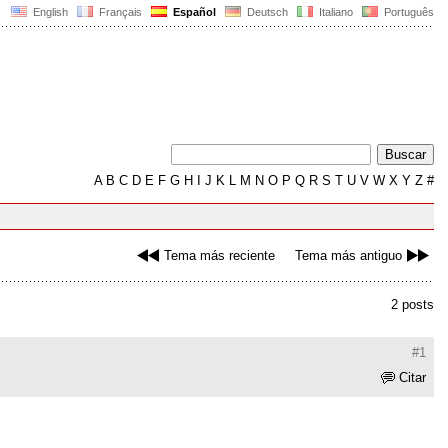
English
Français
Español
Deutsch
Italiano
Português
A
B
C
D
E
F
G
H
I
J
K
L
M
N
O
P
Q
R
S
T
U
V
W
X
Y
Z
#
Tema más reciente
Tema más antiguo
2 posts
#1
Citar