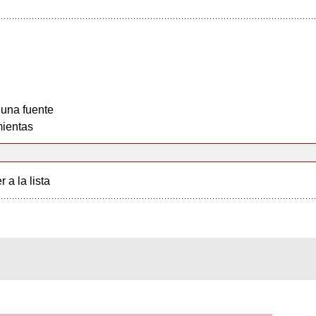
 una fuente
ientas
r a la lista