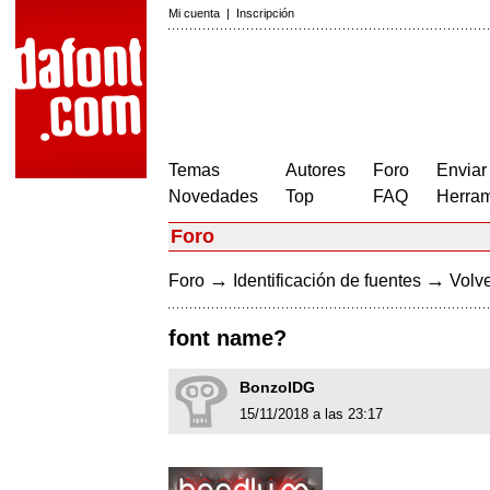
Mi cuenta
|
Inscripción
Temas
Autores
Foro
Enviar
Novedades
Top
FAQ
Herram
Foro
→
→
Foro
Identificación de fuentes
Volve
font name?
BonzoIDG
15/11/2018 a las 23:17